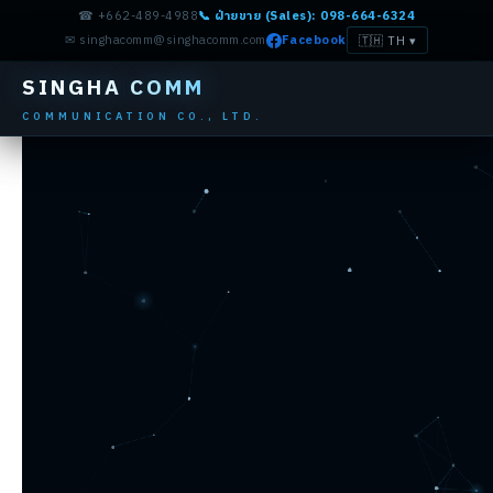
☎ +662-489-4988
📞 ฝ่ายขาย (Sales): 098-664-6324
✉ singhacomm@singhacomm.com
Facebook
🇹🇭 TH
▾
SINGHA COMM
COMMUNICATION CO., LTD.