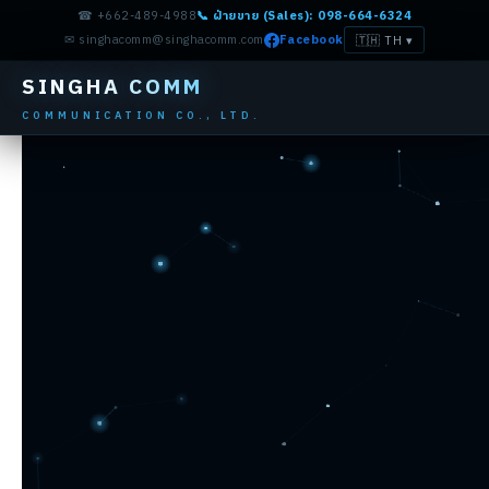
☎ +662-489-4988
📞 ฝ่ายขาย (Sales): 098-664-6324
✉ singhacomm@singhacomm.com
Facebook
🇹🇭 TH
▾
SINGHA COMM
COMMUNICATION CO., LTD.